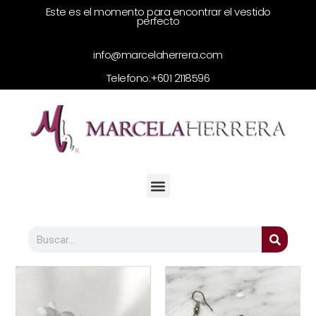
Este es el momento para encontrar el vestido
perfecto
info@marcelaherrera.com
Telefono:
+601 2118596