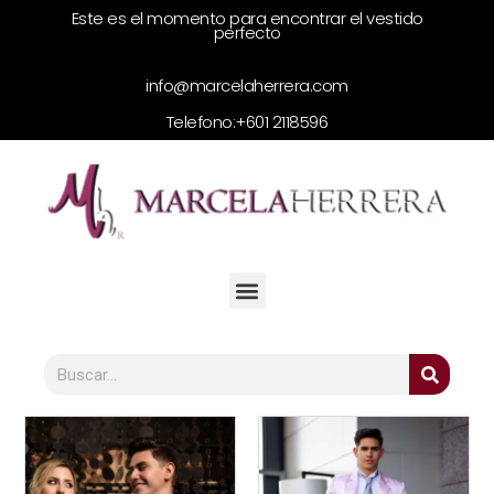
Este es el momento para encontrar el vestido
perfecto
info@marcelaherrera.com
Telefono:
+601 2118596