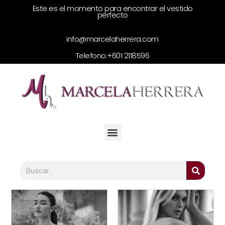
Este es el momento para encontrar el vestido
perfecto
info@marcelaherrera.com
Telefono:
+601 2118596