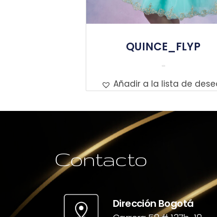
QUINCE_FLYP
Leer Más
Añadir a la lista de dese
Contacto
Dirección Bogotá