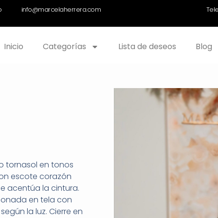
o
info@marcelaherrera.com
Tel
Inicio
Categorías
Lista de deseos
Blog
o tornasol en tonos
con escote corazón
e acentúa la cintura.
cionada en tela con
egún la luz. Cierre en