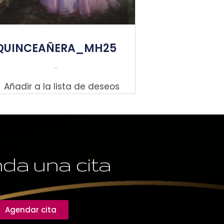
QUINCEAÑERA_MH25
Leer Más
Añadir a la lista de deseos
da una cita
Agendar cita