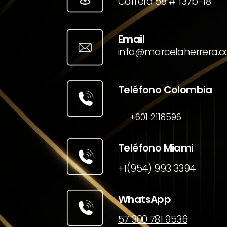
Carrera 58 # 137b-18
Email
info@marcelaherrera.
Teléfono Colombia
+601 2118596
Teléfono Miami
+1(954) 993 3394
WhatsApp
57 300 781 9536