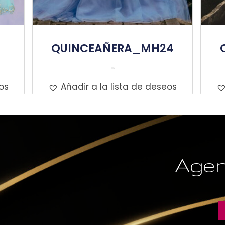
QUINCEAÑERA_MH24
Leer Más
os
Añadir a la lista de deseos
Agen