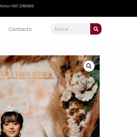
efono:
+601 2118596
Contacto