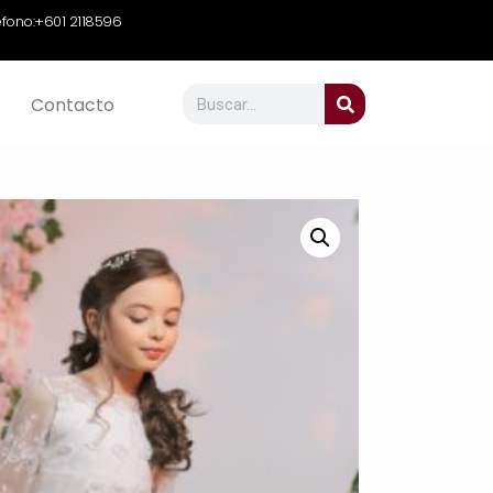
efono:
+601 2118596
Contacto