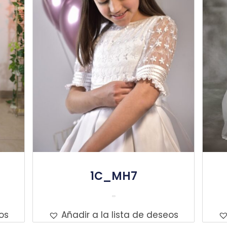
1C_MH7
Leer Más
os
Añadir a la lista de deseos