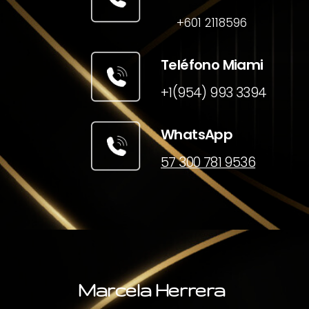
+601 2118596
Teléfono Miami
+1(954) 993 3394
WhatsApp
57 300 781 9536
Marcela Herrera