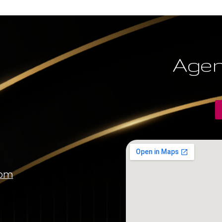
Agen
com