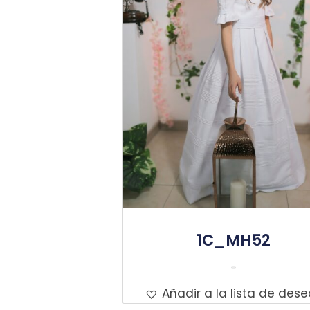
1C_MH52
Leer Más
Añadir a la lista de dese