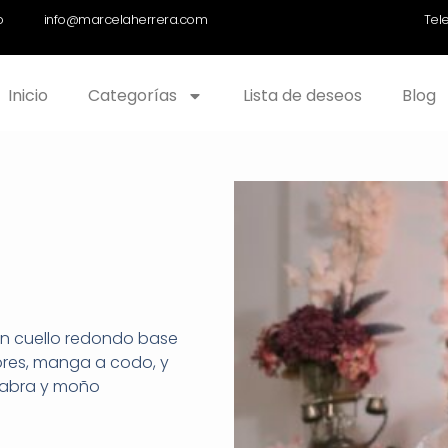
o
info@marcelaherrera.com
Tel
Inicio
Categorías
Lista de deseos
Blog
on cuello redondo base
lores, manga a codo, y
cabra y moño