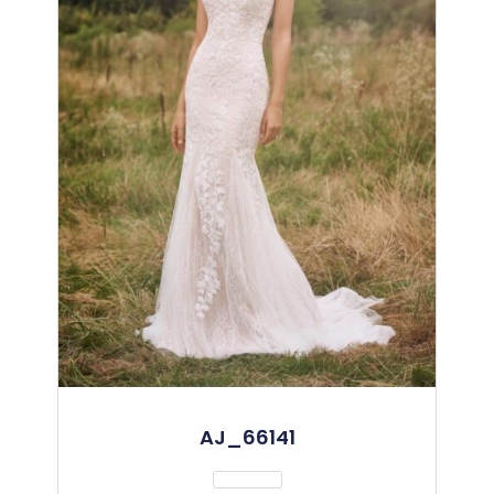
AJ_66141
Leer Más