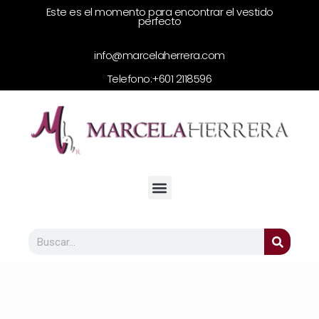
Este es el momento para encontrar el vestido
perfecto
info@marcelaherrera.com
Telefono:
+601 2118596