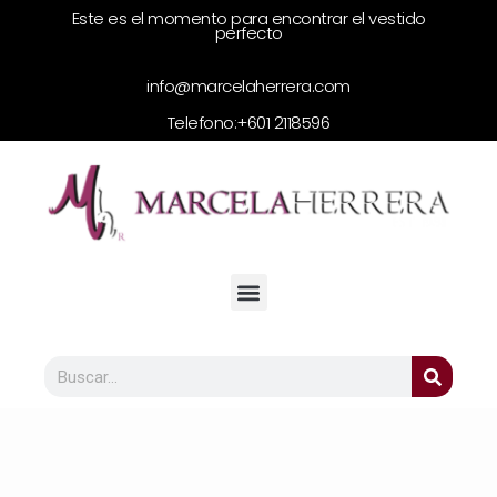
Este es el momento para encontrar el vestido
perfecto
info@marcelaherrera.com
Telefono:
+601 2118596