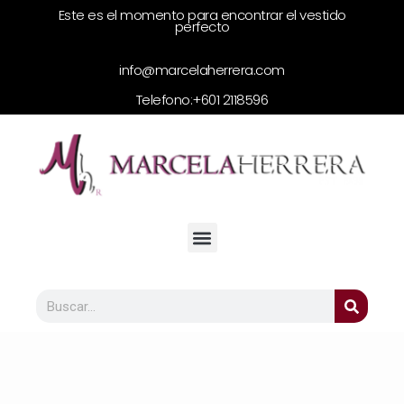
Este es el momento para encontrar el vestido
perfecto
info@marcelaherrera.com
Telefono:
+601 2118596