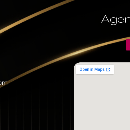
Agen
com