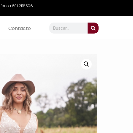
efono:
+601 2118596
Contacto