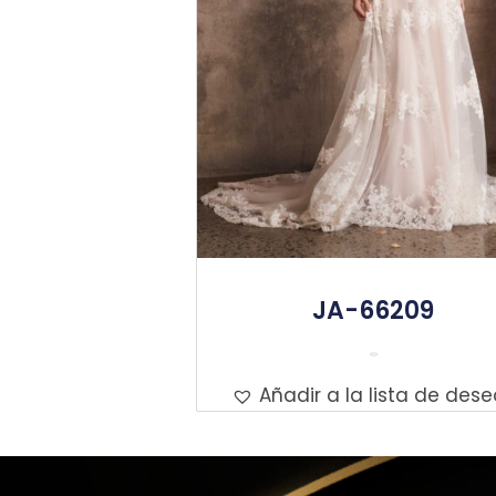
JA-66209
Leer Más
Añadir a la lista de dese