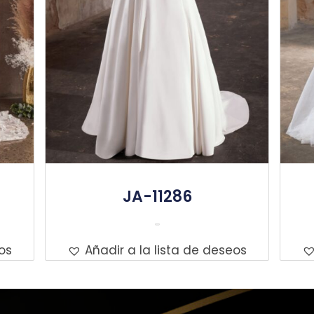
JA-11286
Leer Más
os
Añadir a la lista de deseos