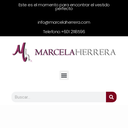
Este es el momento para encontrar el vestido
perfecto
info@marcelaherrera.com
Telefono:
+601 2118596