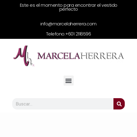
Este es el momento para encontrar el vestido
perfecto
info@marcelaherrera.com
Telefono:
+601 2118596