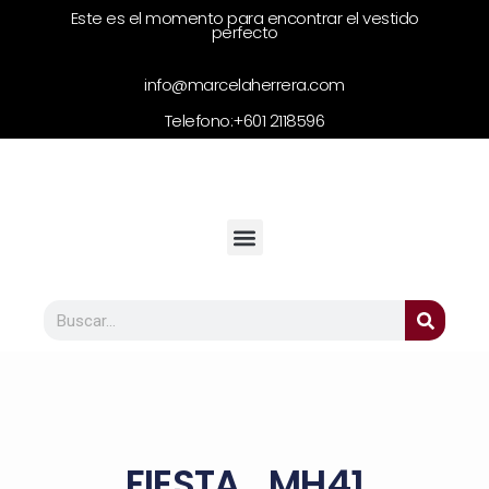
Este es el momento para encontrar el vestido
perfecto
info@marcelaherrera.com
Telefono:
+601 2118596
FIESTA_MH41