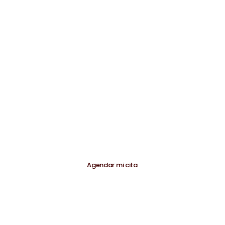
+601 2118596
Políticas de datos
Política de datos personales
Agenta tu cita
Agendar mi cita