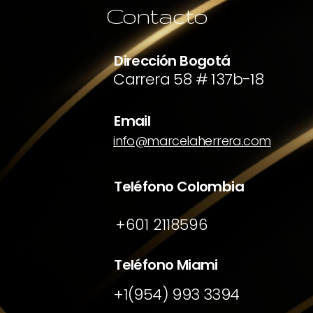
Contacto
Dirección Bogotá
Carrera 58 # 137b-18
Email
info@marcelaherrera.com
Teléfono Colombia
+601 2118596
Teléfono Miami
+1(954) 993 3394