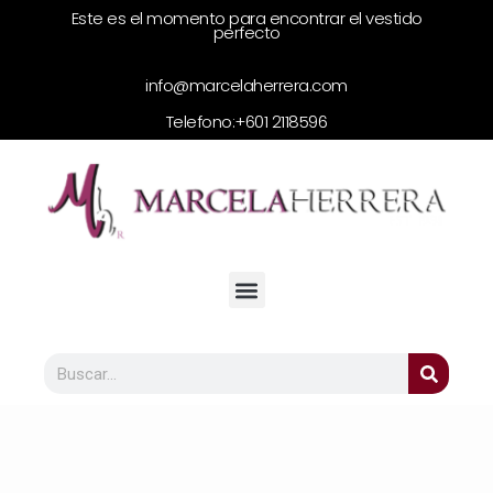
Este es el momento para encontrar el vestido
perfecto
info@marcelaherrera.com
Telefono:
+601 2118596