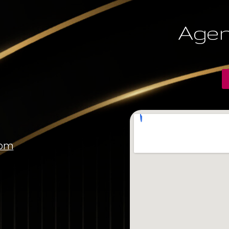
Agen
com