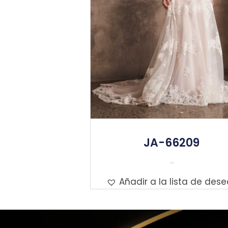
JA-66209
Leer Más
Añadir a la lista de dese