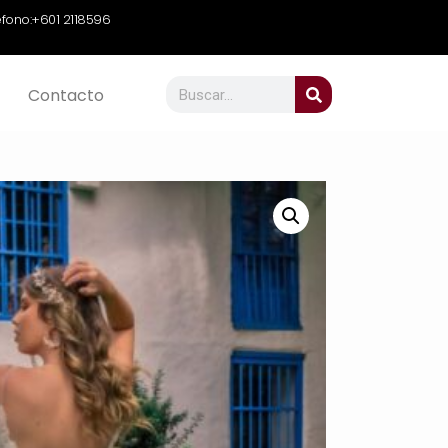
efono:
+601 2118596
Contacto