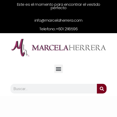
Este es el momento para encontrar el vestido
perfecto
info@marcelaherrera.com
Telefono:
+601 2118596