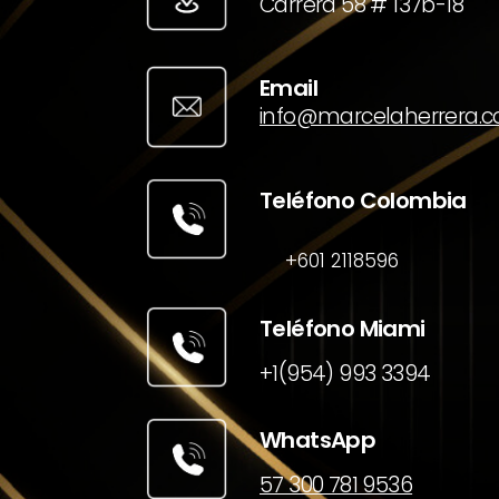
Carrera 58 # 137b-18
Email
info@marcelaherrera.
Teléfono Colombia
+601 2118596
Teléfono Miami
+1(954) 993 3394
WhatsApp
57 300 781 9536