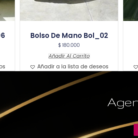
06
Bolso De Mano Bol_02
$
180.000
Añadir Al Carrito
os
Añadir a la lista de deseos
Agen