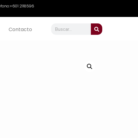
efono:
+601 2118596
Contacto