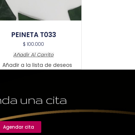
PEINETA T033
$
100.000
Añadir Al Carrito
Añadir a la lista de deseos
da una cita
Agendar cita