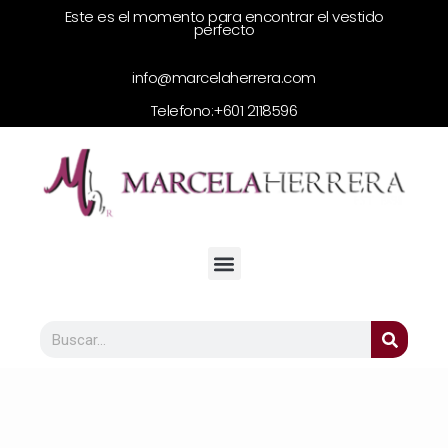
Este es el momento para encontrar el vestido
perfecto
info@marcelaherrera.com
Telefono:
+601 2118596