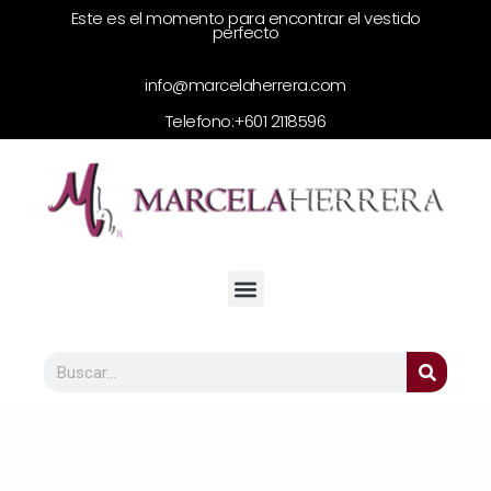
Este es el momento para encontrar el vestido
perfecto
info@marcelaherrera.com
Telefono:
+601 2118596