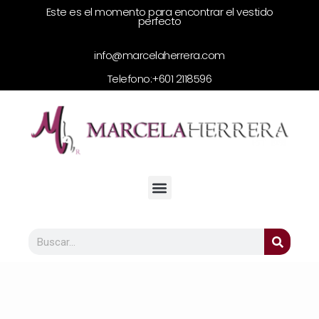
Este es el momento para encontrar el vestido
perfecto
info@marcelaherrera.com
Telefono:
+601 2118596