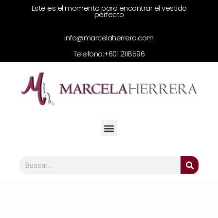
Este es el momento para encontrar el vestido
perfecto
info@marcelaherrera.com
Telefono:
+601 2118596