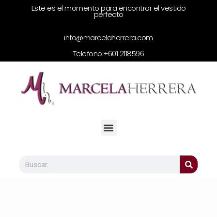
Este es el momento para encontrar el vestido
perfecto
info@marcelaherrera.com
Telefono:
+601 2118596