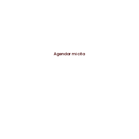
Política de datos personales
Agenta tu cita
Agendar mi cita