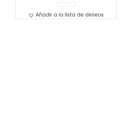
Leer Más
Añadir a la lista de deseos
Contacto
Dirección Bogotá
Carrera 58 # 137b-18
Email
info@marcelaherrera.com
Teléfono Colombia
+601 2118596