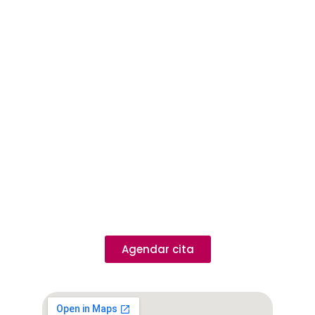
Teléfono Miami
+1(954) 993 3394
WhatsApp
57 300 781 9536
Agenda una cita
Agendar cita