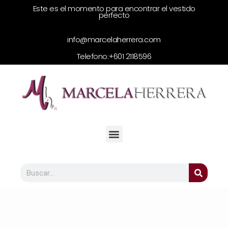
Este es el momento para encontrar el vestido
perfecto
info@marcelaherrera.com
Telefono:
+601 2118596