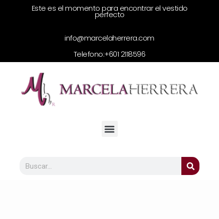
Este es el momento para encontrar el vestido
perfecto
info@marcelaherrera.com
Telefono:
+601 2118596