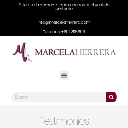
Este es el momento para encontrar el vestido
perfecto
info@marcelaherrera.com
Telefono:
+601 2118596
Testimonios