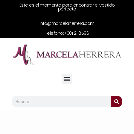
Este es el momento para encontrar el vestido
perfecto
info@marcelaherrera.com
Telefono:
+601 2118596