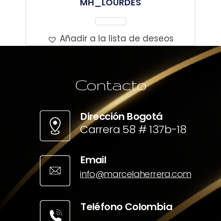
MH_LOURDES
Leer Más
Añadir a la lista de deseos
Contacto
Dirección Bogotá
Carrera 58 # 137b-18
Email
info@marcelaherrera.com
Teléfono Colombia