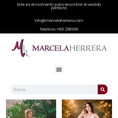
Este es el momento para encontrar el vestido
perfecto
info@marcelaherrera.com
Telefono:
+601 2118596